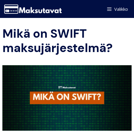
Skip
Valikko
to
content
Mikä on SWIFT
maksujärjestelmä?