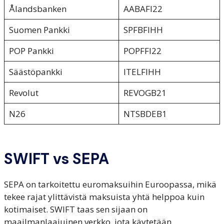
Ålandsbanken
AABAFI22
Suomen Pankki
SPFBFIHH
POP Pankki
POPFFI22
Säästöpankki
ITELFIHH
Revolut
REVOGB21
N26
NTSBDEB1
SWIFT vs SEPA
SEPA on tarkoitettu euromaksuihin Euroopassa, mikä
tekee rajat ylittävistä maksuista yhtä helppoa kuin
kotimaiset. SWIFT taas sen sijaan on
maailmanlaajuinen verkko, jota käytetään