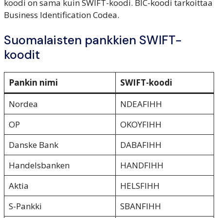
koodi on sama kuin SWIFT-koodi. BIC-koodi tarkoittaa
Business Identification Codea.
Suomalaisten pankkien SWIFT-
koodit
Pankin nimi
SWIFT-koodi
Nordea
NDEAFIHH
OP
OKOYFIHH
Danske Bank
DABAFIHH
Handelsbanken
HANDFIHH
Aktia
HELSFIHH
S-Pankki
SBANFIHH