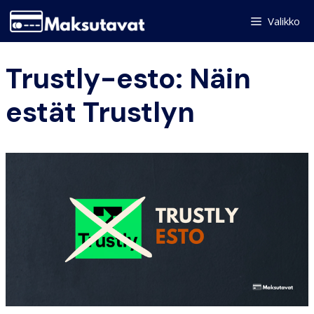
Skip
Valikko
to
content
Trustly-esto: Näin
estät Trustlyn