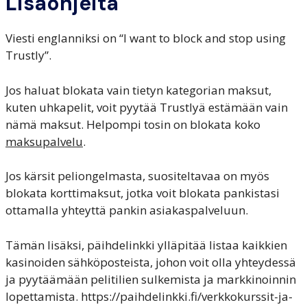
Lisäohjeita
Viesti englanniksi on “I want to block and stop using
Trustly”.
Jos haluat blokata vain tietyn kategorian maksut,
kuten uhkapelit, voit pyytää Trustlyä estämään vain
nämä maksut. Helpompi tosin on blokata koko
maksupalvelu
.
Jos kärsit peliongelmasta, suositeltavaa on myös
blokata korttimaksut, jotka voit blokata pankistasi
ottamalla yhteyttä pankin asiakaspalveluun.
Tämän lisäksi, päihdelinkki ylläpitää listaa kaikkien
kasinoiden sähköposteista, johon voit olla yhteydessä
ja pyytäämään pelitilien sulkemista ja markkinoinnin
lopettamista. https://paihdelinkki.fi/verkkokurssit-ja-