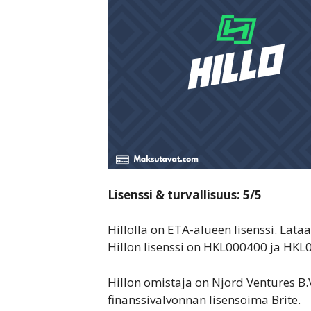
Lisenssi & turvallisuus: 5/5
Hillolla on ETA-alueen lisenssi. Lata
Hillon lisenssi on HKL000400 ja HKL
Hillon omistaja on Njord Ventures B.V
finanssivalvonnan lisensoima Brite.