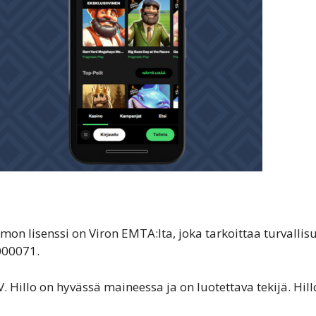
amon lisenssi on Viron EMTA:lta, joka tarkoittaa turvallis
000071.
. Hillo on hyvässä maineessa ja on luotettava tekijä. Hill