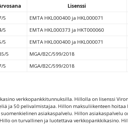
Arvosana
Lisenssi
7/5
EMTA HKL000400 ja HKL000071
4/5
EMTA HKL000373 ja HKT000060
5/5
EMTA HKL000400 ja HKL000071
85/5
MGA/B2C/599/2018
7/5
MGA/B2C/599/2018
sino verkkopankkitunnuksilla. Hillolla on lisenssi Viron 
eliä ja 50 pelivalmistajaa. Hillon maksuliikenteen hoitaa 
 suomenkielinen asiakaspalvelu. Hillon asiakaspalvelu on
Hillo on turvallinen ja luotettava verkkopankkikasino. Hi