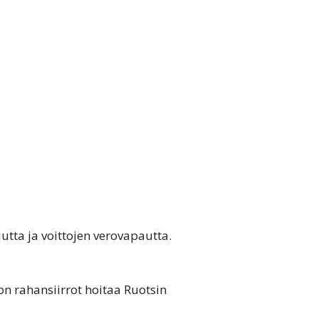
uutta ja voittojen verovapautta.
on rahansiirrot hoitaa Ruotsin