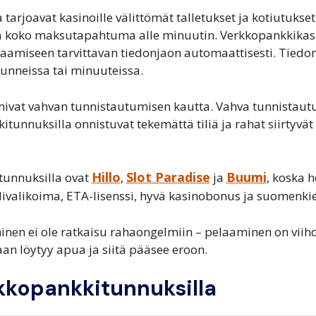
tarjoavat kasinoille välittömät talletukset ja kotiutukse
a koko maksutapahtuma alle minuutin. Verkkopankkikasin
n avaamiseen tarvittavan tiedonjaon automaattisesti. Tiedo
kunneissa tai minuuteissa.
ivat vahvan tunnistautumisen kautta. Vahva tunnistau
tunnuksilla onnistuvat tekemättä tiliä ja rahat siirtyvät 
Hillo
Slot Paradise
Buumi
tunnuksilla ovat
,
ja
, koska h
elivalikoima, ETA-lisenssi, hyvä kasinobonus ja suomenki
inen ei ole ratkaisu rahaongelmiin – pelaaminen on viih
an löytyy apua ja siitä pääsee eroon.
kkopankkitunnuksilla