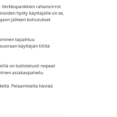
t. Verkkopankkien rahansiirrot
oiden hyöty käyttäjälle on se,
njaon jälkeen kotiutukset
tuminen tapahtuu
suoraan käyttäjän tililtä
eillä on todistetusti nopeat
elinen asiakaspalvelu.
dettä. Pelaamisella häviää