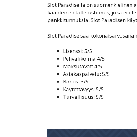
Slot Paradisella on suomenkielinen a
käänteinen talletusbonus, joka ei ole 
pankkitunnuksia. Slot Paradisen käyt
Slot Paradise saa kokonaisarvosanan 
Lisenssi: 5/5
Pelivalikoima 4/5
Maksutavat: 4/5
Asiakaspalvelu: 5/5
Bonus: 3/5
Käytettävyys: 5/5
Turvallisuus: 5/5