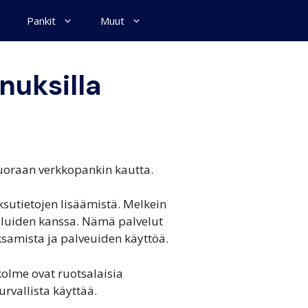
Pankit
Muut
nuksilla
 suoraan verkkopankin kautta.
sutietojen lisäämistä. Melkein
veluiden kanssa. Nämä palvelut
ksamista ja palveuiden käyttöä.
kolme ovat ruotsalaisia
urvallista käyttää.