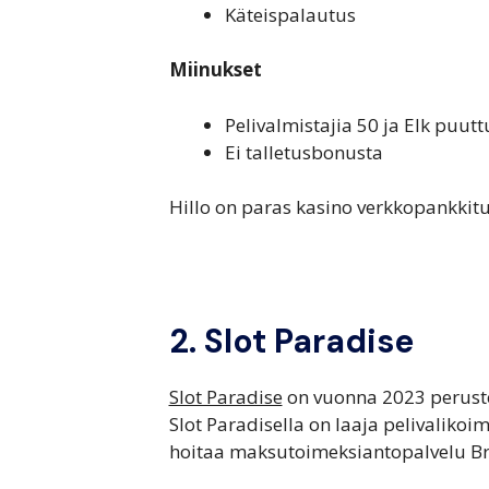
Käteispalautus
Miinukset
Pelivalmistajia 50 ja Elk puut
Ei talletusbonusta
Hillo on paras kasino verkkopankkitu
2. Slot Paradise
Slot Paradise
on vuonna 2023 perustet
Slot Paradisella on laaja pelivalikoim
hoitaa maksutoimeksiantopalvelu Bri