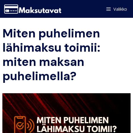
Skip
Valikko
to
content
Miten puhelimen
lähimaksu toimii:
miten maksan
puhelimella?