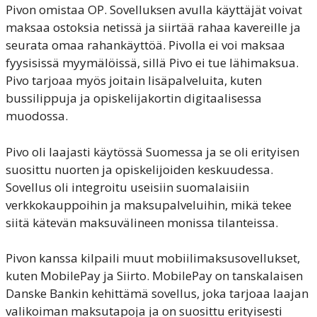
Pivon omistaa OP. Sovelluksen avulla käyttäjät voivat
maksaa ostoksia netissä ja siirtää rahaa kavereille ja
seurata omaa rahankäyttöä. Pivolla ei voi maksaa
fyysisissä myymälöissä, sillä Pivo ei tue lähimaksua.
Pivo tarjoaa myös joitain lisäpalveluita, kuten
bussilippuja ja opiskelijakortin digitaalisessa
muodossa.
Pivo oli laajasti käytössä Suomessa ja se oli erityisen
suosittu nuorten ja opiskelijoiden keskuudessa.
Sovellus oli integroitu useisiin suomalaisiin
verkkokauppoihin ja maksupalveluihin, mikä tekee
siitä kätevän maksuvälineen monissa tilanteissa.
Pivon kanssa kilpaili muut mobiilimaksusovellukset,
kuten MobilePay ja Siirto. MobilePay on tanskalaisen
Danske Bankin kehittämä sovellus, joka tarjoaa laajan
valikoiman maksutapoja ja on suosittu erityisesti