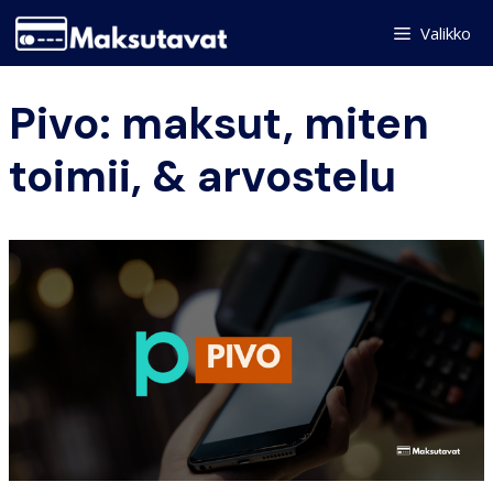
Skip
Valikko
to
content
Pivo: maksut, miten
toimii, & arvostelu