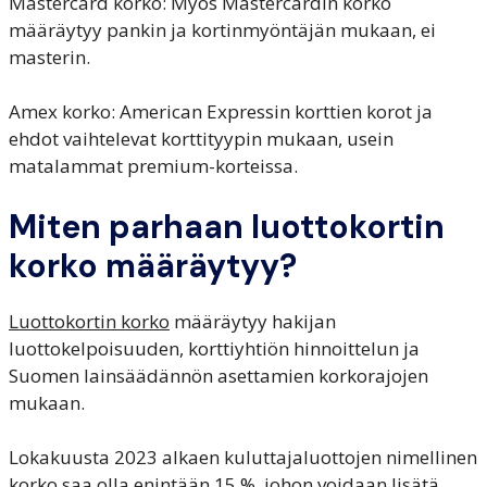
Mastercard korko: Myös Mastercardin korko
määräytyy pankin ja kortinmyöntäjän mukaan, ei
masterin.
Amex korko: American Expressin korttien korot ja
ehdot vaihtelevat korttityypin mukaan, usein
matalammat premium-korteissa.
Miten parhaan luottokortin
korko määräytyy?
Luottokortin korko
määräytyy hakijan
luottokelpoisuuden, korttiyhtiön hinnoittelun ja
Suomen lainsäädännön asettamien korkorajojen
mukaan.
Lokakuusta 2023 alkaen kuluttajaluottojen nimellinen
korko saa olla enintään 15 %, johon voidaan lisätä