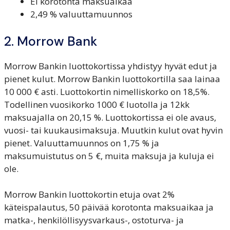
Ei korotonta maksuaikaa
2,49 % valuuttamuunnos
2. Morrow Bank
Morrow Bankin luottokortissa yhdistyy hyvät edut ja
pienet kulut. Morrow Bankin luottokortilla saa lainaa
10 000 € asti. Luottokortin nimelliskorko on 18,5%.
Todellinen vuosikorko 1000 € luotolla ja 12kk
maksuajalla on 20,15 %. Luottokortissa ei ole avaus,
vuosi- tai kuukausimaksuja. Muutkin kulut ovat hyvin
pienet. Valuuttamuunnos on 1,75 % ja
maksumuistutus on 5 €, muita maksuja ja kuluja ei
ole.
Morrow Bankin luottokortin etuja ovat 2%
käteispalautus, 50 päivää korotonta maksuaikaa ja
matka-, henkilöllisyysvarkaus-, ostoturva- ja