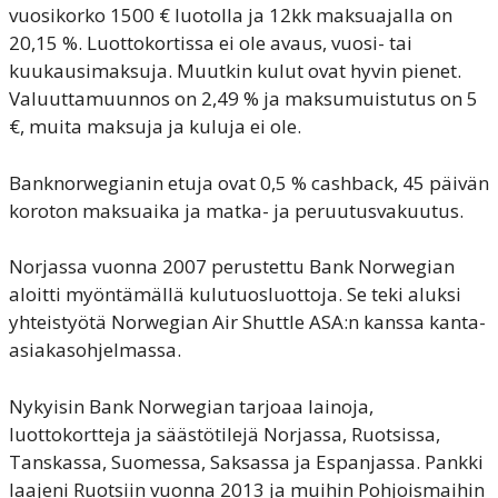
vuosikorko 1500 € luotolla ja 12kk maksuajalla on
20,15 %. Luottokortissa ei ole avaus, vuosi- tai
kuukausimaksuja. Muutkin kulut ovat hyvin pienet.
Valuuttamuunnos on 2,49 % ja maksumuistutus on 5
€, muita maksuja ja kuluja ei ole.
Banknorwegianin etuja ovat 0,5 % cashback, 45 päivän
koroton maksuaika ja matka- ja peruutusvakuutus.
Norjassa vuonna 2007 perustettu Bank Norwegian
aloitti myöntämällä kulutuosluottoja. Se teki aluksi
yhteistyötä Norwegian Air Shuttle ASA:n kanssa kanta-
asiakasohjelmassa.
Nykyisin Bank Norwegian tarjoaa lainoja,
luottokortteja ja säästötilejä Norjassa, Ruotsissa,
Tanskassa, Suomessa, Saksassa ja Espanjassa. Pankki
laajeni Ruotsiin vuonna 2013 ja muihin Pohjoismaihin